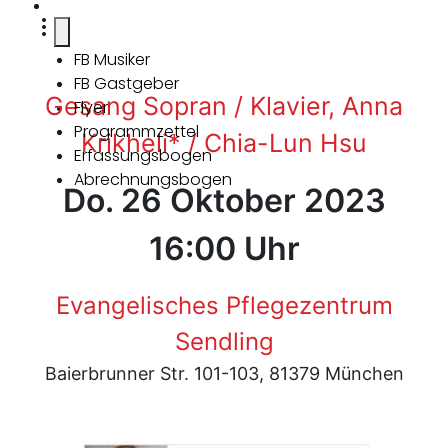
FB Musiker
FB Gastgeber
Gesang Sopran / Klavier, Anna
Flyer
Programmzettel
Krikheli* / Chia-Lun Hsu
Erfassungsbogen
Abrechnungsbogen
Do. 26 Oktober 2023
16:00 Uhr
Evangelisches Pflegezentrum
Sendling
Baierbrunner Str. 101-103, 81379 München