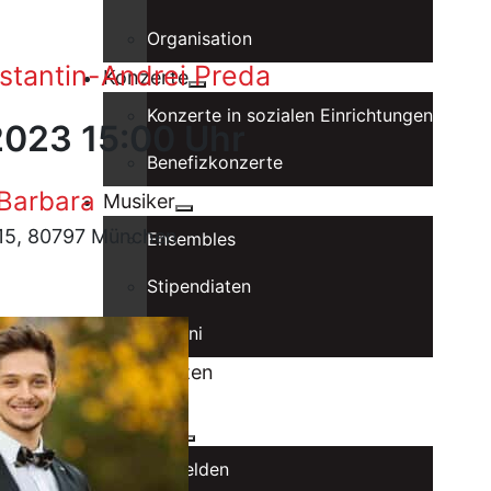
Organisation
nstantin-Andrei Preda
Konzerte
Konzerte in sozialen Einrichtungen
 2023 15:00 Uhr
Benefizkonzerte
 Barbara
Musiker
. 15, 80797 München
Ensembles
Stipendiaten
Alumni
Spielstätten
Förderer
Intranet
Anmelden