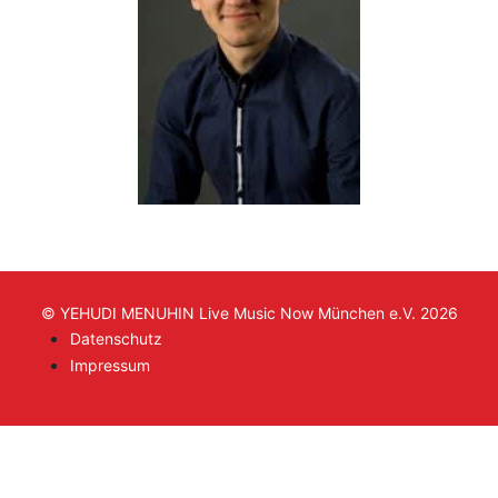
© YEHUDI MENUHIN Live Music Now München e.V. 2026
Datenschutz
Impressum