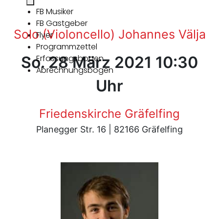
FB Musiker
FB Gastgeber
Solo (Violoncello) Johannes Välja
Flyer
Programmzettel
So. 28 März 2021 10:30
Erfassungsbogen
Abrechnungsbogen
Uhr
Friedenskirche Gräfelfing
Planegger Str. 16 | 82166 Gräfelfing