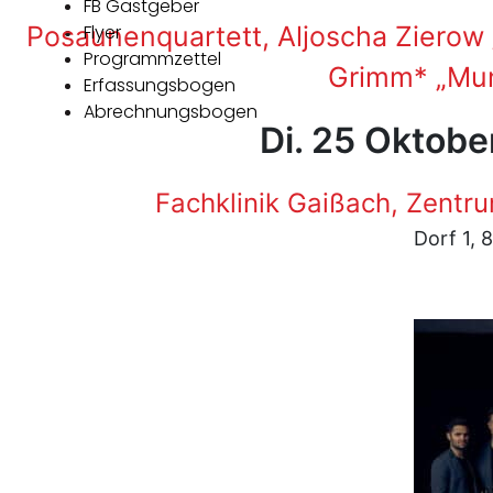
FB Gastgeber
Posaunenquartett, Aljoscha Zierow /
Flyer
Programmzettel
Grimm* „Mun
Erfassungsbogen
Abrechnungsbogen
Di. 25 Oktobe
Fachklinik Gaißach, Zentr
Dorf 1, 