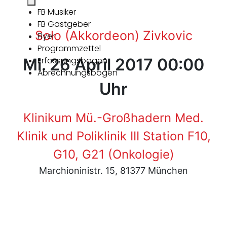
FB Musiker
FB Gastgeber
Solo (Akkordeon) Zivkovic
Flyer
Programmzettel
Mi. 26 April 2017 00:00
Erfassungsbogen
Abrechnungsbogen
Uhr
Klinikum Mü.-Großhadern Med.
Klinik und Poliklinik III Station F10,
G10, G21 (Onkologie)
Marchioninistr. 15, 81377 München