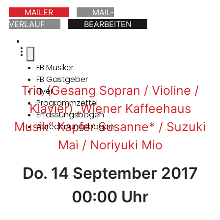
MAILER
MAIL-
VERLAUF
BEARBEITEN
FB Musiker
FB Gastgeber
Trio (Gesang Sopran / Violine /
Flyer
Programmzettel
Klavier) „Wiener Kaffeehaus
Erfassungsbogen
Musik“ Kapfer Susanne* / Suzuki
Abrechnungsbogen
Mai / Noriyuki Mio
Do. 14 September 2017
00:00 Uhr