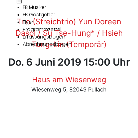
FB Musiker
FB Gastgeber
Trio (Streichtrio) Yun Doreen
Flyer
Programmzettel
Dasol / Su Tse-Hung* / Hsieh
Erfassungsbogen
Tung-Lin (Temporär)
Abrechnungsbogen
Do. 6 Juni 2019 15:00 Uhr
Haus am Wiesenweg
Wiesenweg 5, 82049 Pullach