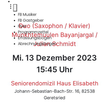
FB Musiker
FB Gastgeber
Duo (Saxophon / Klavier)
Flyer
Programmzettel
Munkhtemuulen Bayanjargal /
Erfassungsbogen
Julian Schmidt
Abrechnungsbogen
Mi. 13 Dezember 2023
15:45 Uhr
Seniorendomizil Haus Elisabeth
Johann-Sebastian-Bach-Str. 16, 82538
Geretsried