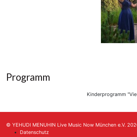
Programm
Kinderprogramm "Vier
© YEHUDI MENUHIN Live Music Now München e.V. 202
Datenschutz