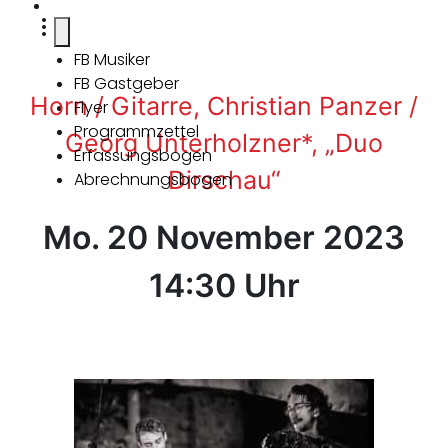
FB Musiker
FB Gastgeber
Horn / Gitarre, Christian Panzer /
Flyer
Programmzettel
Georg Unterholzner*, „Duo
Erfassungsbogen
Dirschau“
Abrechnungsbogen
Mo. 20 November 2023
14:30 Uhr