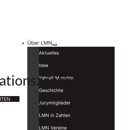
Über LMN
Aktuelles
Idee
ationszentrum
Yehudi Menuhin
Geschichte
ITEN
Jurymitglieder
LMN in Zahlen
LMN Vereine