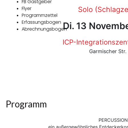
FB Gastgeber
Flyer
Solo (Schlagz
Programmzettel
Erfassungsbogen
Di. 13 Novemb
Abrechnungsbogen
ICP-Integrationszen
Garmischer Str.
Programm
PERCUSSIO
ein außergewöhnliches Entdeckerko