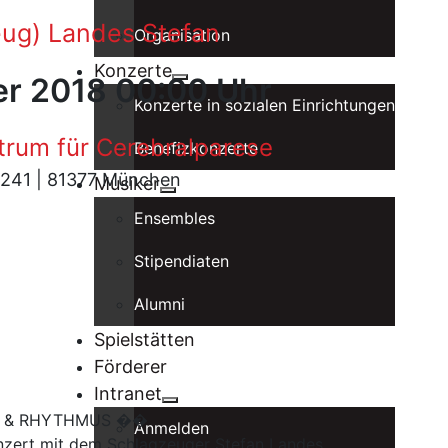
eug) Landes Stefan
Organisation
Konzerte
er 2018 00:00 Uhr
Konzerte in sozialen Einrichtungen
trum für Cerebralparese
Benefizkonzerte
 241 | 81377 München
Musiker
Ensembles
Stipendiaten
Alumni
Spielstätten
Förderer
Intranet
N & RHYTHMUS ��
Anmelden
nzert mit dem Schlagzeuger Stefan Landes