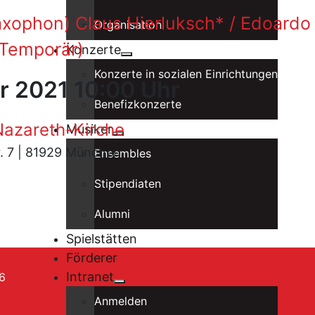
xophon) Claus Hierluksch* / Edoardo
Organisation
(Temporär)
Konzerte
Konzerte in sozialen Einrichtungen
r 2021 10:00 Uhr
Benefizkonzerte
azareth-Kirche
Musiker
tr. 7 | 81929 München
Ensembles
Stipendiaten
Alumni
Spielstätten
Förderer
Intranet
6
Anmelden