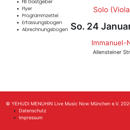
FB Gastgeber
Flyer
Solo (Viol
Programmzettel
Erfassungsbogen
So. 24 Janua
Abrechnungsbogen
Immanuel-N
Allensteiner S
© YEHUDI MENUHIN Live Music Now München e.V. 202
Datenschutz
Impressum