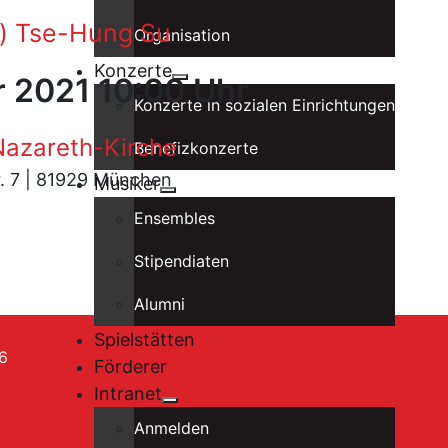
a) Tse-Hung Su
Organisation
Konzerte
r 2021 10:00 Uhr
Konzerte in sozialen Einrichtungen
azareth-Kirche
Benefizkonzerte
tr. 7 | 81929 München
Musiker
Ensembles
Stipendiaten
Alumni
Spielstätten
6
Förderer
Intranet
Anmelden