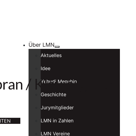
Über LMN
Aktuelles
Idee
an / Klavier); Isar-
Yehudi Menuhin
Geschichte
Jurymitglieder
LMN in Zahlen
ITEN
LMN Vereine