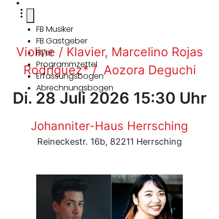
FB Musiker
FB Gastgeber
Violine / Klavier, Marcelino Rojas
Flyer
Programmzettel
Rodriguez* / Aozora Deguchi
Erfassungsbogen
Abrechnungsbogen
Di. 28 Juli 2026 15:30 Uhr
Johanniter-Haus Herrsching
Reineckestr. 16b, 82211 Herrsching