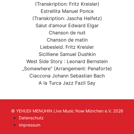
(Transkription: Fritz Kreisler)
Estrellita Manuel Ponce
(Transkription: Jascha Heifetz)
Salut d‘amour Edward Elgar
Chanson de nuit
Chanson de matin
Liebesleid. Fritz Kreisler
Sicilliene Samuel Dushkin
West Side Story : Leonard Bernstein
„Somewhere“ (Arrangement: Penaforte)
Ciaccona Johann Sebastian Bach
A la Turca Jazz Fazil Say
© YEHUDI MENUHIN Live Music Now München e.V. 2026
Datenschutz
Impressum