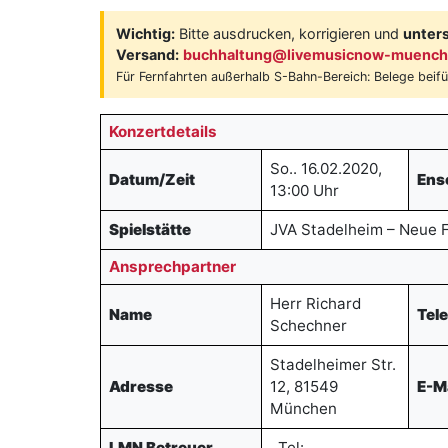
Wichtig:
Bitte ausdrucken, korrigieren und
unter
Versand:
buchhaltung@livemusicnow-muench
Für Fernfahrten außerhalb S-Bahn-Bereich: Belege beif
Konzertdetails
So.. 16.02.2020,
Datum/Zeit
Ens
13:00 Uhr
Spielstätte
JVA Stadelheim – Neue 
Ansprechpartner
Herr Richard
Name
Tel
Schechner
Stadelheimer Str.
Adresse
12, 81549
E-M
München
LMN Betreuer
, Tel: