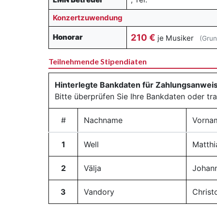
Konzertzuwendung
210 €
Honorar
je Musiker
(Grun
Teilnehmende Stipendiaten
Hinterlegte Bankdaten für Zahlungsanwe
Bitte überprüfen Sie Ihre Bankdaten oder tr
#
Nachname
Vorna
1
Well
Matthi
2
Välja
Johan
3
Vandory
Christ