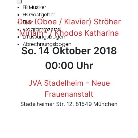
FB Musiker
FB Gastgeber
Duo (Oboe / Klavier) Ströher
Flyer
Programmzettel
Miriam* / Khodos Katharina
Erfassungsbogen
Abrechnungsbogen
So. 14 Oktober 2018
00:00 Uhr
JVA Stadelheim – Neue
Frauenanstalt
Stadelheimer Str. 12, 81549 München