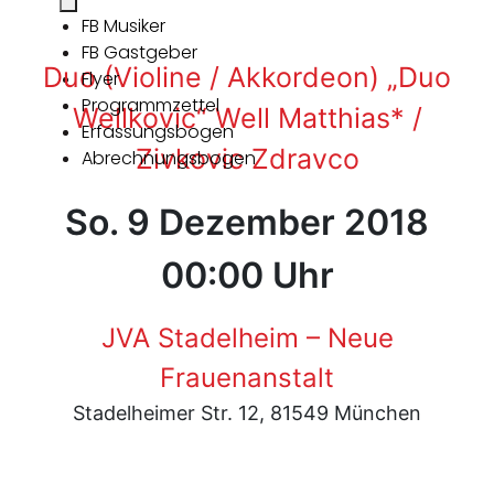
FB Musiker
FB Gastgeber
Duo (Violine / Akkordeon) „Duo
Flyer
Programmzettel
Wellkovic“ Well Matthias* /
Erfassungsbogen
Zivkovic Zdravco
Abrechnungsbogen
So. 9 Dezember 2018
00:00 Uhr
JVA Stadelheim – Neue
Frauenanstalt
Stadelheimer Str. 12, 81549 München