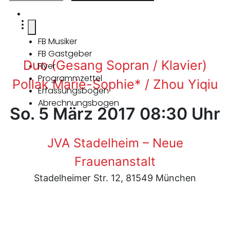
FB Musiker
FB Gastgeber
Duo (Gesang Sopran / Klavier)
Flyer
Programmzettel
Pollak Marie-Sophie* / Zhou Yiqiu
Erfassungsbogen
Abrechnungsbogen
So. 5 März 2017 08:30 Uhr
JVA Stadelheim – Neue
Frauenanstalt
Stadelheimer Str. 12, 81549 München