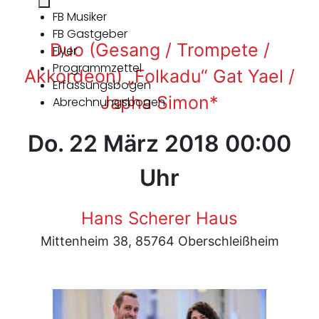
FB Musiker
FB Gastgeber
Duo (Gesang / Trompete /
Flyer
Programmzettel
Akkordeon) „Folkadu“ Gat Yael /
Erfassungsbogen
Japha Simon*
Abrechnungsbogen
Do. 22 März 2018 00:00
Uhr
Hans Scherer Haus
Mittenheim 38, 85764 Oberschleißheim