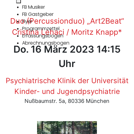
FB Musiker
FB Gastgeber
Duo (Percussionduo) „Art2Beat“
Flyer
Programmzettel
Cristina Lehaci / Moritz Knapp*
Erfassungsbogen
Abrechnungsbogen
Do. 16 März 2023 14:15
Uhr
Psychiatrische Klinik der Universität
Kinder- und Jugendpsychiatrie
Nußbaumstr. 5a, 80336 München