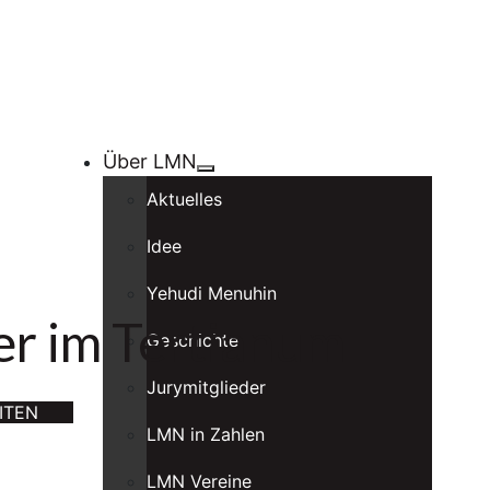
Über LMN
Aktuelles
Idee
Yehudi Menuhin
er im Tertianum
Geschichte
Jurymitglieder
ITEN
LMN in Zahlen
LMN Vereine