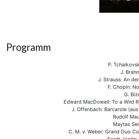
Programm
P. Tchaikovsk
J. Brah
J. Strauss: An d
F. Chopin: No
G. Biz
Edward MacDowell: To a Wild R
J. Offenbach: Barcarole (au
Rudolf Mau
Maytas Sei
C. M. v. Weber: Grand Duo Co