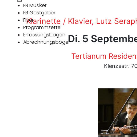
FB Musiker
FB Gastgeber
Flyer
Klarinette / Klavier, Lutz Serap
Programmzettel
Erfassungsbogen
Di. 5 Septemb
Abrechnungsbogen
Tertianum Residen
Klenzestr. 