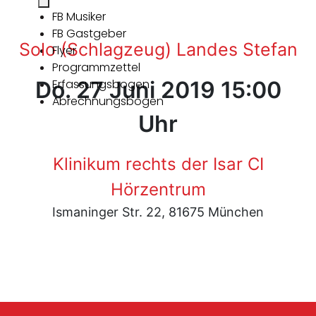
FB Musiker
FB Gastgeber
Solo (Schlagzeug) Landes Stefan
Flyer
Programmzettel
Do. 27 Juni 2019 15:00
Erfassungsbogen
Abrechnungsbogen
Uhr
Klinikum rechts der Isar CI
Hörzentrum
Ismaninger Str. 22, 81675 München