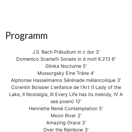
Programm
J.S. Bach Präludium in c dur 3'
Domenico Scarlatti Sonate in d moll K.213 6'
Glinka Nocturne 5'
Mussorgsky Eine Träne 4'
Alphonse Hasselmanns Sérénade mélancolique 3'
Corentin Boissier L'enfance de l'Art (I Lady of the
Lake, II Nostalgia, III Every Life has its melody, IV A
sea poem) 12'
Henriette Renié Contemplation 5'
Moon River 2'
Amazing Grace 3'
Over the Rainbow 3'