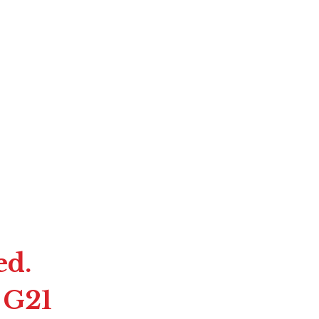
d.
, G21