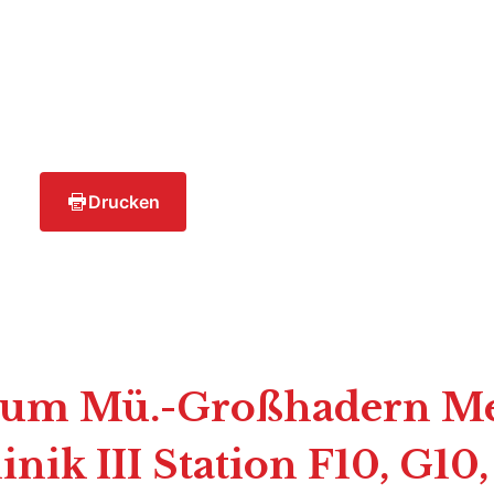
Drucken
kum Mü.-Großhadern Me
inik III Station F10, G10