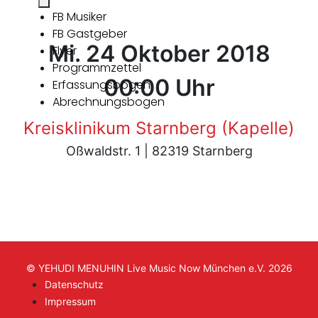
FB Musiker
FB Gastgeber
Mi. 24 Oktober 2018
Flyer
Programmzettel
00:00 Uhr
Erfassungsbogen
Abrechnungsbogen
Kreisklinikum Starnberg (Kapelle)
Oßwaldstr. 1 | 82319 Starnberg
© YEHUDI MENUHIN Live Music Now München e.V. 2026
Datenschutz
Impressum