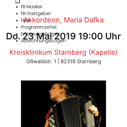
FB Musiker
FB Gastgeber
Akkordeon, Maria Dafka
Flyer
Programmzettel
Do. 23 Mai 2019 19:00 Uhr
Erfassungsbogen
Abrechnungsbogen
Kreisklinikum Starnberg (Kapelle)
Oßwaldstr. 1 | 82319 Starnberg