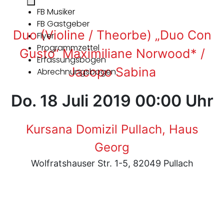
FB Musiker
FB Gastgeber
Duo (Violine / Theorbe) „Duo Con
Flyer
Programmzettel
Gusto“ Maximiliane Norwood* /
Erfassungsbogen
Jacopo Sabina
Abrechnungsbogen
Do. 18 Juli 2019 00:00 Uhr
Kursana Domizil Pullach, Haus
Georg
Wolfratshauser Str. 1-5, 82049 Pullach