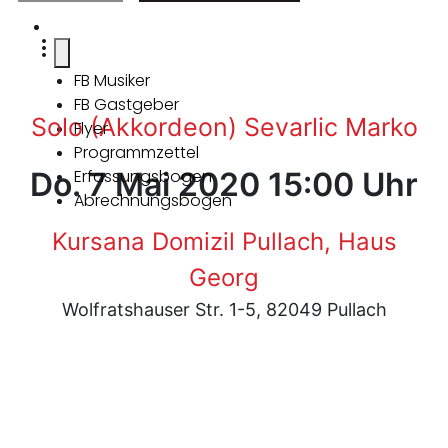
FB Musiker
FB Gastgeber
Solo (Akkordeon) Sevarlic Marko
Flyer
Programmzettel
Do. 7 Mai 2020 15:00 Uhr
Erfassungsbogen
Abrechnungsbogen
Kursana Domizil Pullach, Haus
Georg
Wolfratshauser Str. 1-5, 82049 Pullach