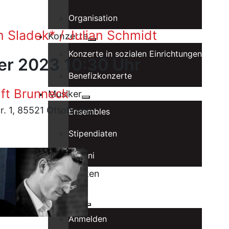
Organisation
an Sladek* / Julian Schmidt
Konzerte
Konzerte in sozialen Einrichtungen
er 2023 10:30 Uhr
Benefizkonzerte
ft Brunneck
Musiker
r. 1, 85521 Ottobrunn
Ensembles
Stipendiaten
Alumni
Spielstätten
Förderer
Intranet
Anmelden