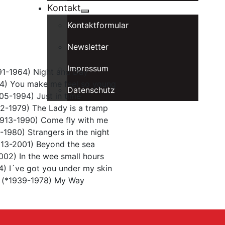
Kontakt
Kontaktformular
Newsletter
Impressum
91-1964) Night and Day
4) You make me feel so young
Datenschutz
05-1994) Just in time
2-1979) The Lady is a tramp
913-1990) Come fly with me
1980) Strangers in the night
913-2001) Beyond the sea
02) In the wee small hours
4) I´ve got you under my skin
s (*1939-1978) My Way