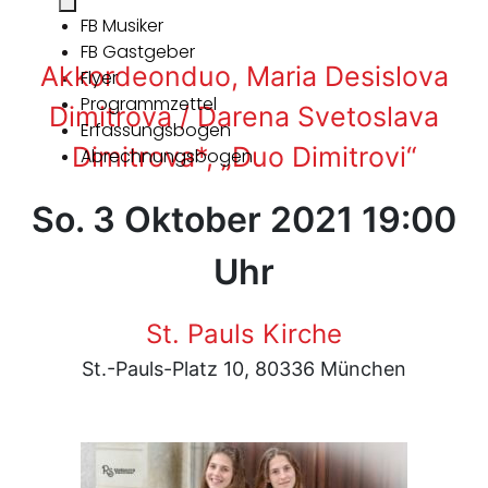
FB Musiker
FB Gastgeber
Akkordeonduo, Maria Desislova
Flyer
Programmzettel
Dimitrova / Darena Svetoslava
Erfassungsbogen
Dimitrova*, „Duo Dimitrovi“
Abrechnungsbogen
So. 3 Oktober 2021 19:00
Uhr
St. Pauls Kirche
St.-Pauls-Platz 10, 80336 München