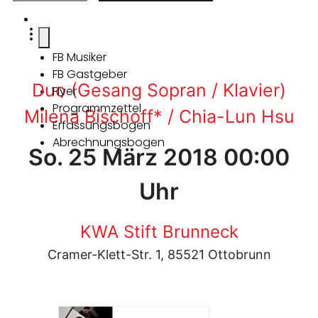
FB Musiker
FB Gastgeber
Duo (Gesang Sopran / Klavier)
Flyer
Programmzettel
Milena Bischoff* / Chia-Lun Hsu
Erfassungsbogen
Abrechnungsbogen
So. 25 März 2018 00:00
Uhr
KWA Stift Brunneck
Cramer-Klett-Str. 1, 85521 Ottobrunn