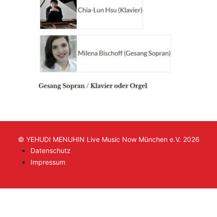
© YEHUDI MENUHIN Live Music Now München e.V. 2026
Datenschutz
Impressum