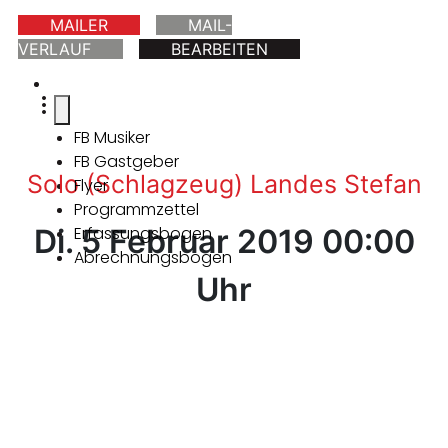
MAILER
MAIL-
VERLAUF
BEARBEITEN
FB Musiker
FB Gastgeber
Solo (Schlagzeug) Landes Stefan
Flyer
Programmzettel
Di. 5 Februar 2019 00:00
Erfassungsbogen
Abrechnungsbogen
Uhr