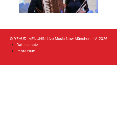
© YEHUDI MENUHIN Live Music Now München e.V. 2026
Datenschutz
Impressum