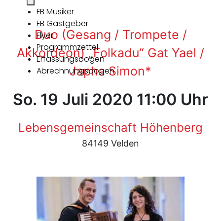
FB Musiker
FB Gastgeber
Duo (Gesang / Trompete /
Flyer
Programmzettel
Akkordeon) „Folkadu“ Gat Yael /
Erfassungsbogen
Japha Simon*
Abrechnungsbogen
So. 19 Juli 2020 11:00 Uhr
Lebensgemeinschaft Höhenberg
84149 Velden