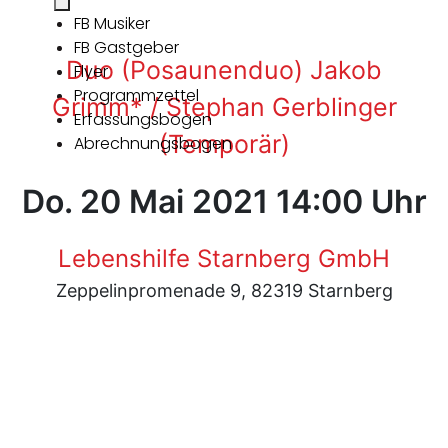
FB Musiker
FB Gastgeber
Duo (Posaunenduo) Jakob
Flyer
Programmzettel
Grimm* / Stephan Gerblinger
Erfassungsbogen
(Temporär)
Abrechnungsbogen
Do. 20 Mai 2021 14:00 Uhr
Lebenshilfe Starnberg GmbH
Zeppelinpromenade 9, 82319 Starnberg