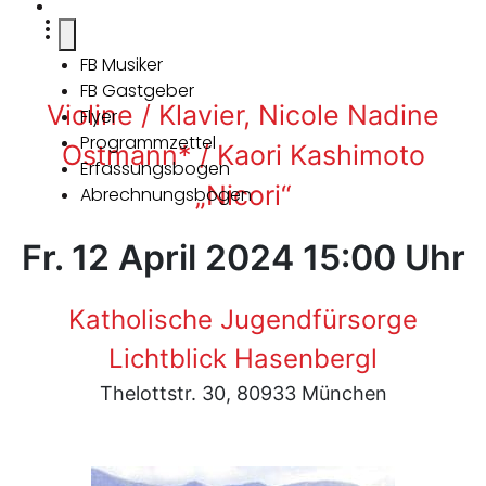
FB Musiker
FB Gastgeber
Violine / Klavier, Nicole Nadine
Flyer
Programmzettel
Ostmann* / Kaori Kashimoto
Erfassungsbogen
„Nicori“
Abrechnungsbogen
Fr. 12 April 2024 15:00 Uhr
Katholische Jugendfürsorge
Lichtblick Hasenbergl
Thelottstr. 30, 80933 München