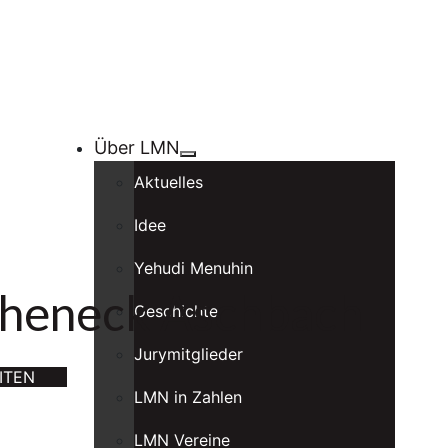
Über LMN
Aktuelles
Idee
Yehudi Menuhin
oheneck Aschbach
Geschichte
Jurymitglieder
ITEN
LMN in Zahlen
LMN Vereine