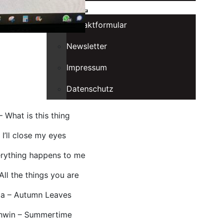
Kontakt
Kontaktformular
Newsletter
Impressum
Datenschutz
 What is this thing
I’ll close my eyes
erything happens to me
ll the things you are
a – Autumn Leaves
hwin – Summertime