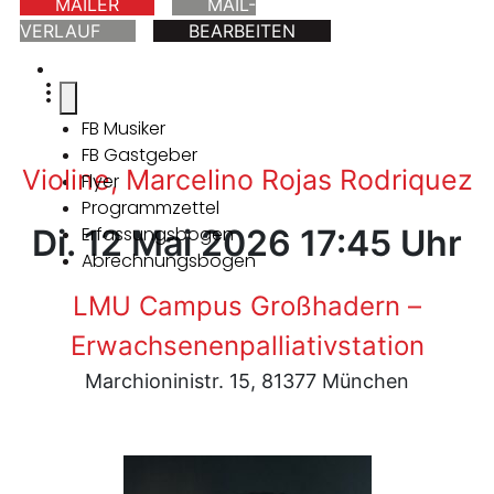
MAILER
MAIL-
VERLAUF
BEARBEITEN
FB Musiker
FB Gastgeber
Violine, Marcelino Rojas Rodriquez
Flyer
Programmzettel
Di. 12 Mai 2026 17:45 Uhr
Erfassungsbogen
Abrechnungsbogen
LMU Campus Großhadern –
Erwachsenenpalliativstation
Marchioninistr. 15, 81377 München