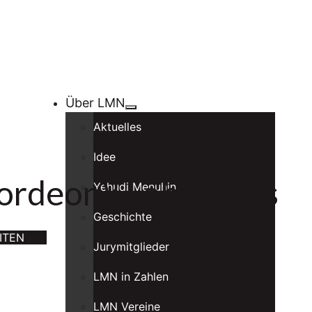
Über LMN
Aktuelles
Idee
ordeon); Löhe Haus
Yehudi Menuhin
Geschichte
ITEN
Jurymitglieder
LMN in Zahlen
LMN Vereine