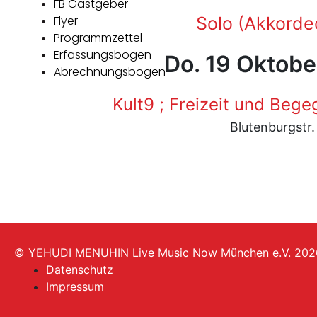
FB Gastgeber
Flyer
Solo (Akkorde
Programmzettel
Erfassungsbogen
Do. 19 Oktobe
Abrechnungsbogen
Kult9 ; Freizeit und Be
Blutenburgstr
© YEHUDI MENUHIN Live Music Now München e.V. 202
Datenschutz
Impressum