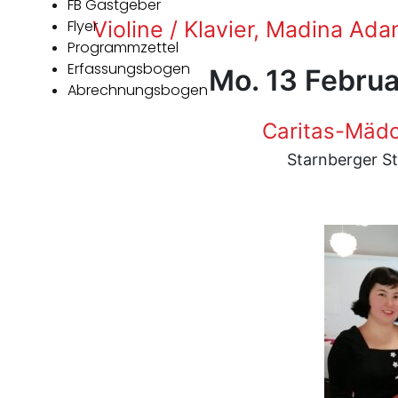
FB Gastgeber
Flyer
Violine / Klavier, Madina Ad
Programmzettel
Erfassungsbogen
Mo. 13 Februa
Abrechnungsbogen
Caritas-Mäd
Starnberger St