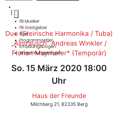
FB Musiker
FB Gastgeber
Duo (Steirische Harmonika / Tuba)
Flyer
Programmzettel
„Almrausch“ Andreas Winkler /
Erfassungsbogen
Florian Mayrhofer* (Temporär)
Abrechnungsbogen
So. 15 März 2020 18:00
Uhr
Haus der Freunde
Milchberg 21, 82335 Berg