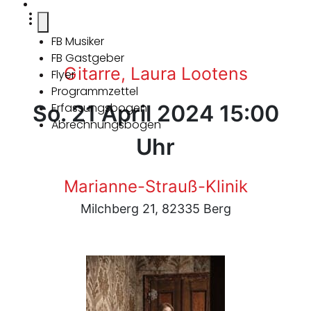
FB Musiker
FB Gastgeber
Gitarre, Laura Lootens
Flyer
Programmzettel
So. 21 April 2024 15:00
Erfassungsbogen
Abrechnungsbogen
Uhr
Marianne-Strauß-Klinik
Milchberg 21, 82335 Berg