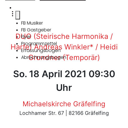
FB Musiker
FB Gastgeber
DUO (Steirische Harmonika /
Flyer
Programmzettel
Harfe) Andreas Winkler* / Heidi
Erfassungsbogen
Grundner (Temporär)
Abrechnungsbogen
So. 18 April 2021 09:30
Uhr
Michaelskirche Gräfelfing
Lochhamer Str. 67 | 82166 Gräfelfing