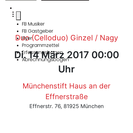
FB Musiker
FB Gastgeber
Duo (Celloduo) Ginzel / Nagy
Flyer
Programmzettel
Di. 14 März 2017 00:00
Erfassungsbogen
Abrechnungsbogen
Uhr
Münchenstift Haus an der
Effnerstraße
Effnerstr. 76, 81925 München