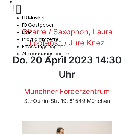
FB Musiker
FB Gastgeber
Gitarre / Saxophon, Laura
Flyer
Programmzettel
Lootens* / Jure Knez
Erfassungsbogen
Abrechnungsbogen
Do. 20 April 2023 14:30
Uhr
Münchner Förderzentrum
St.-Quirin-Str. 19, 81549 München