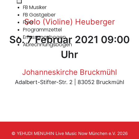
FB Musiker
FB Gastgeber
Solo (Violine) Heuberger
Flyer
Programmzettel
So. 7 Februar 2021 09:00
Erfassungsbogen
Abrechnungsbogen
Uhr
Johanneskirche Bruckmühl
Adalbert-Stifter-Str. 2 | 83052 Bruckmühl
© YEHUDI MENUHIN Live Music Now München e.V. 2026