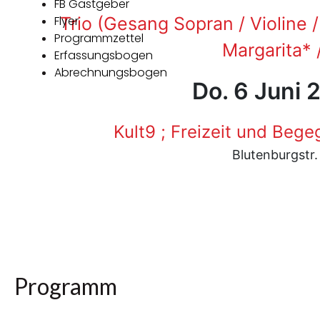
FB Gastgeber
Flyer
Trio (Gesang Sopran / Violine /
Programmzettel
Margarita* /
Erfassungsbogen
Abrechnungsbogen
Do. 6 Juni 
Kult9 ; Freizeit und Be
Blutenburgstr
Programm