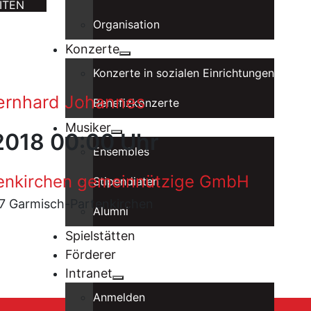
ITEN
Organisation
Konzerte
Konzerte in sozialen Einrichtungen
Bernhard Johannes
Benefizkonzerte
Musiker
 2018 00:00 Uhr
Ensembles
tenkirchen gemeinnützige GmbH
Stipendiaten
67 Garmisch-Partenkirchen
Alumni
Spielstätten
Förderer
Intranet
Anmelden