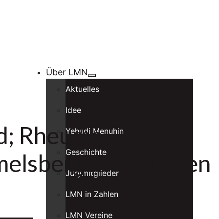
Über LMN
Aktuelles
Idee
rd; Rheuma-
Yehudi Menuhin
Geschichte
melsberger Anstalten
Jurymitglieder
LMN in Zahlen
LMN Vereine