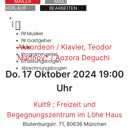
MAILER
MAIL-
VERLAUF
BEARBEITEN
FB Musiker
FB Gastgeber
Akkordeon / Klavier, Teodor
Flyer
Programmzettel
Marinov* / Aozora Deguchi
Erfassungsbogen
Abrechnungsbogen
Do. 17 Oktober 2024 19:00
Uhr
Kult9 ; Freizeit und
Begegnungszentrum im Löhe Haus
Blutenburgstr. 71, 80636 München