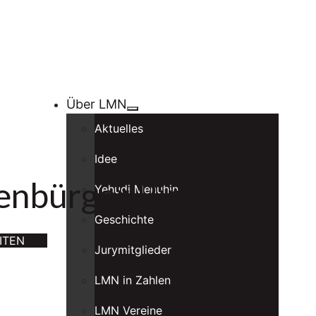
Über LMN
Aktuelles
Idee
enbürger Rimsting
Yehudi Menuhin
Geschichte
ITEN
Jurymitglieder
LMN in Zahlen
LMN Vereine